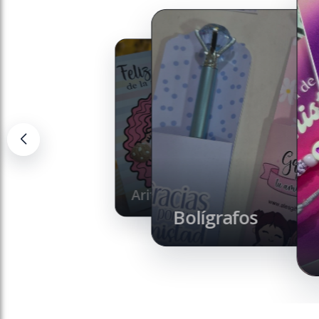
Llaveros
Aritos
Bolígrafos