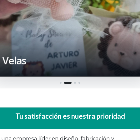
lseritas
Jaboncitos coraz
Velas en Fr
Velas
Tu satisfacción es nuestra prioridad
una empresa líder en diseño, fabricación y