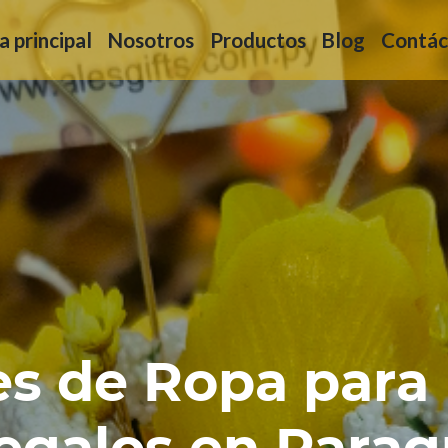
a principal
Nosotros
Productos
Blog
Contác
es de Ropa para 