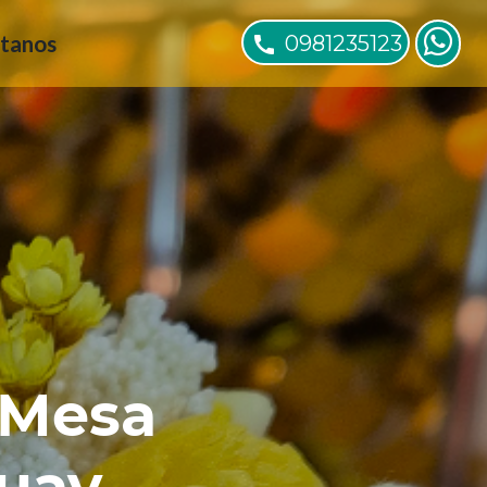
0981235123
tanos
Mesa 
