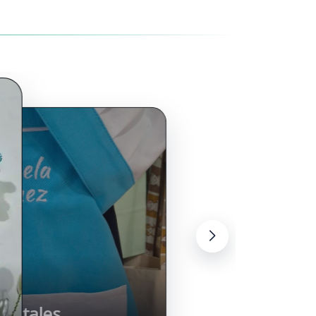
illetas
lantales