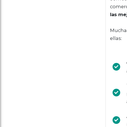
comerc
las me
Muchas
ellas: