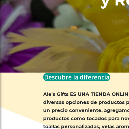
y R
Descubre la diferencia
Ale's Gifts ES UNA TIENDA ONLIN
diversas opciones de productos pa
un precio conveniente, agregamos
productos como tocados para nov
toallas personalizadas, velas arom