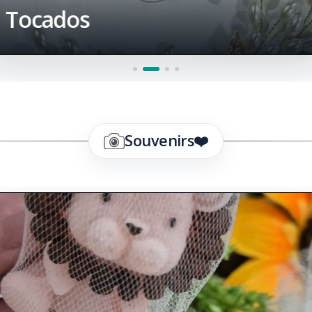
Tocados
Souvenirs❤️