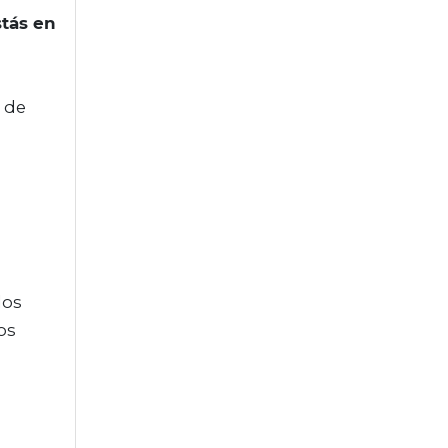
stás en
 de
dos
os