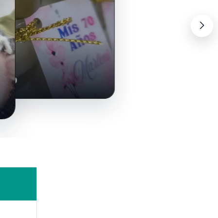
ón
asco