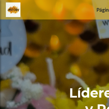
ose slideout menu.
Págin
Líder